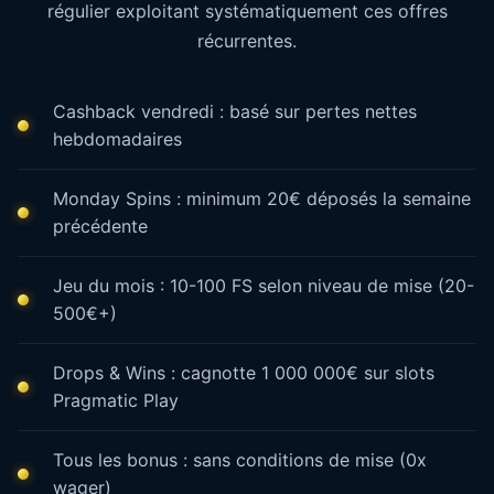
régulier exploitant systématiquement ces offres
récurrentes.
Cashback vendredi : basé sur pertes nettes
hebdomadaires
Monday Spins : minimum 20€ déposés la semaine
précédente
Jeu du mois : 10-100 FS selon niveau de mise (20-
500€+)
Drops & Wins : cagnotte 1 000 000€ sur slots
Pragmatic Play
Tous les bonus : sans conditions de mise (0x
wager)