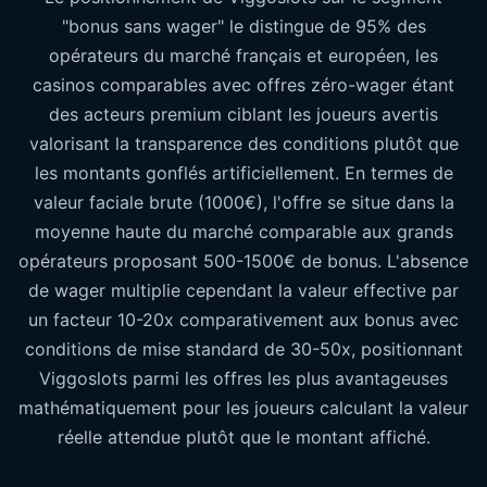
"bonus sans wager" le distingue de 95% des
opérateurs du marché français et européen, les
casinos comparables avec offres zéro-wager étant
des acteurs premium ciblant les joueurs avertis
valorisant la transparence des conditions plutôt que
les montants gonflés artificiellement. En termes de
valeur faciale brute (1000€), l'offre se situe dans la
moyenne haute du marché comparable aux grands
opérateurs proposant 500-1500€ de bonus. L'absence
de wager multiplie cependant la valeur effective par
un facteur 10-20x comparativement aux bonus avec
conditions de mise standard de 30-50x, positionnant
Viggoslots parmi les offres les plus avantageuses
mathématiquement pour les joueurs calculant la valeur
réelle attendue plutôt que le montant affiché.