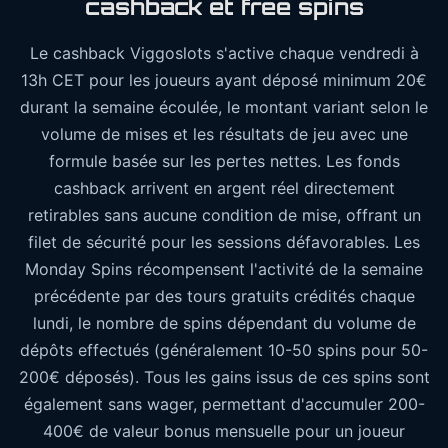
cashback et free spins
Le cashback Viggoslots s'active chaque vendredi à
13h CET pour les joueurs ayant déposé minimum 20€
durant la semaine écoulée, le montant variant selon le
volume de mises et les résultats de jeu avec une
formule basée sur les pertes nettes. Les fonds
cashback arrivent en argent réel directement
retirables sans aucune condition de mise, offrant un
filet de sécurité pour les sessions défavorables. Les
Monday Spins récompensent l'activité de la semaine
précédente par des tours gratuits crédités chaque
lundi, le nombre de spins dépendant du volume de
dépôts effectués (généralement 10-50 spins pour 50-
200€ déposés). Tous les gains issus de ces spins sont
également sans wager, permettant d'accumuler 200-
400€ de valeur bonus mensuelle pour un joueur