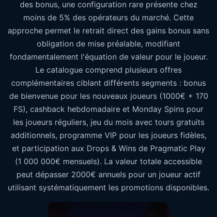
des bonus, une configuration rare présente chez
moins de 5% des opérateurs du marché. Cette
approche permet le retrait direct des gains bonus sans
obligation de mise préalable, modifiant
fondamentalement l'équation de valeur pour le joueur.
Le catalogue comprend plusieurs offres
complémentaires ciblant différents segments : bonus
de bienvenue pour les nouveaux joueurs (1000€ + 170
FS), cashback hebdomadaire et Monday Spins pour
les joueurs réguliers, jeu du mois avec tours gratuits
additionnels, programme VIP pour les joueurs fidèles,
et participation aux Drops & Wins de Pragmatic Play
(1 000 000€ mensuels). La valeur totale accessible
peut dépasser 2000€ annuels pour un joueur actif
utilisant systématiquement les promotions disponibles.