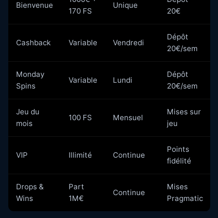
Bienvenue
Unique
170 FS
20€
Dépôt
Cashback
Variable
Vendredi
20€/sem
Monday
Dépôt
Variable
Lundi
Spins
20€/sem
Jeu du
Mises sur
100 FS
Mensuel
mois
jeu
Points
VIP
Illimité
Continue
fidélité
Drops &
Part
Mises
Continue
Wins
1M€
Pragmatic