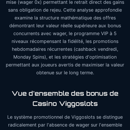
mise (wager 0x) permettant le retrait direct des gains
sans obligation de rejeu. Cette analyse approfondie
examine la structure mathématique des offres
démontrant leur valeur réelle supérieure aux bonus
concurrents avec wager, le programme VIP à 5
niveaux récompensant la fidélité, les promotions
hebdomadaires récurrentes (cashback vendredi,
Monday Spins), et les stratégies d'optimisation
permettant aux joueurs avertis de maximiser la valeur
obtenue sur le long terme.
Vue d'ensemble des bonus de
Casino Viggoslots
Le système promotionnel de Viggoslots se distingue
radicalement par l'absence de wager sur l'ensemble