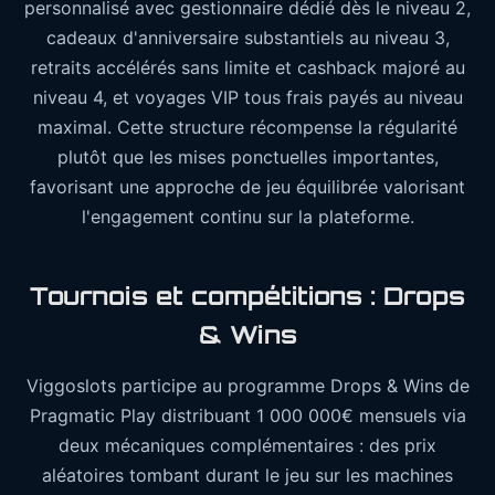
personnalisé avec gestionnaire dédié dès le niveau 2,
cadeaux d'anniversaire substantiels au niveau 3,
retraits accélérés sans limite et cashback majoré au
niveau 4, et voyages VIP tous frais payés au niveau
maximal. Cette structure récompense la régularité
plutôt que les mises ponctuelles importantes,
favorisant une approche de jeu équilibrée valorisant
l'engagement continu sur la plateforme.
Tournois et compétitions : Drops
& Wins
Viggoslots participe au programme Drops & Wins de
Pragmatic Play distribuant 1 000 000€ mensuels via
deux mécaniques complémentaires : des prix
aléatoires tombant durant le jeu sur les machines