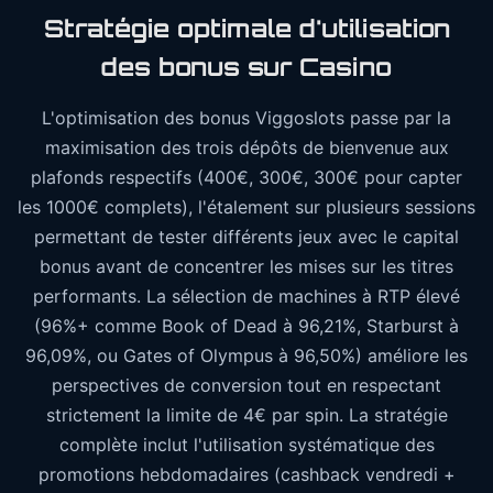
Stratégie optimale d'utilisation
des bonus sur Casino
L'optimisation des bonus Viggoslots passe par la
maximisation des trois dépôts de bienvenue aux
plafonds respectifs (400€, 300€, 300€ pour capter
les 1000€ complets), l'étalement sur plusieurs sessions
permettant de tester différents jeux avec le capital
bonus avant de concentrer les mises sur les titres
performants. La sélection de machines à RTP élevé
(96%+ comme Book of Dead à 96,21%, Starburst à
96,09%, ou Gates of Olympus à 96,50%) améliore les
perspectives de conversion tout en respectant
strictement la limite de 4€ par spin. La stratégie
complète inclut l'utilisation systématique des
promotions hebdomadaires (cashback vendredi +